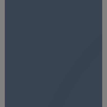
CHÂTEAU TOUR POURRET SAINT-EMILION GRAND CRU BIO
CHÂTEAU LANBERSAC
CHÂTEAU MOULIN DE CLOTTE